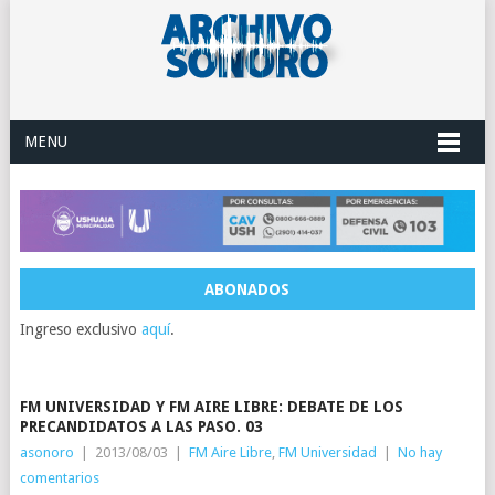
MENU
ABONADOS
Ingreso exclusivo
aquí
.
FM UNIVERSIDAD Y FM AIRE LIBRE: DEBATE DE LOS
PRECANDIDATOS A LAS PASO. 03
asonoro
|
2013/08/03
|
FM Aire Libre
,
FM Universidad
|
No hay
comentarios