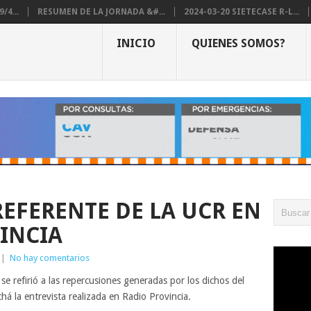
/4...
RESUMEN DE LA JORNADA &#...
2024-03-20 SIETECASE R-L...
INICIO
QUIENES SOMOS?
REFERENTE DE LA UCR EN
INCIA
|
No hay comentarios
e refirió a las repercusiones generadas por los dichos del
á la entrevista realizada en Radio Provincia.