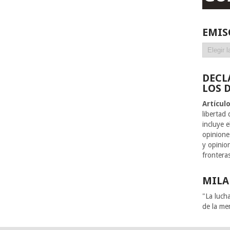
EMIS
Emisoras
DECL
LOS 
Artícul
libertad
incluye 
opiniones
y opinion
frontera
MILA
"La luch
de la me