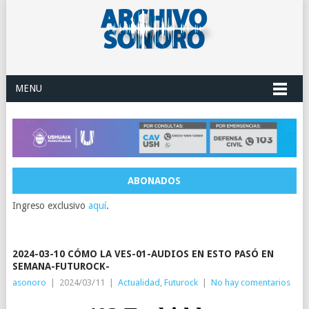
MENU
ABONADOS
Ingreso exclusivo
aquí
.
2024-03-10 CÓMO LA VES-01-AUDIOS EN ESTO PASÓ EN
SEMANA-FUTUROCK-
asonoro
|
2024/03/11
|
Actualidad
,
Futurock
|
No hay comentarios