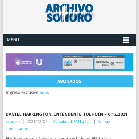
MENU
ABONADOS
Ingreso exclusivo
aquí
.
DANIEL HARRINGTON, INTENDENTE TOLHUIN – 6.12.2021
asonoro
|
2021/12/07
|
Actualidad
,
FM La Isla
|
No hay
comentarios
El intendente de Tolhuin fue entrevistado en FM La Isla.