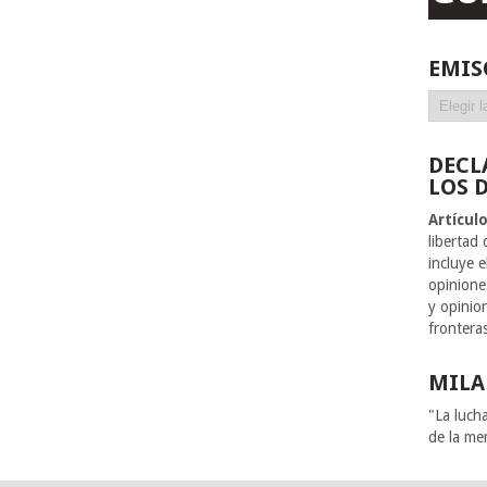
EMIS
Emisoras
DECL
LOS 
Artícul
libertad
incluye 
opiniones
y opinion
frontera
MILA
"La luch
de la me