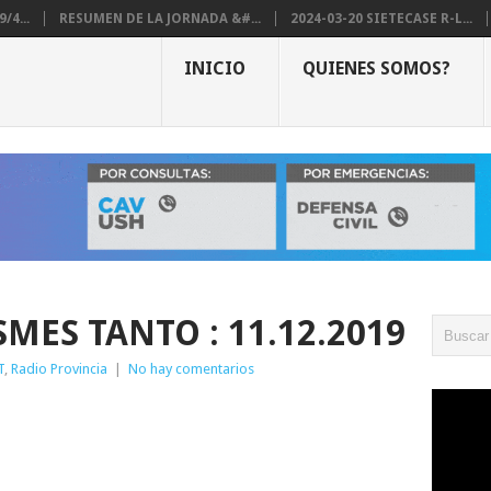
/4...
RESUMEN DE LA JORNADA &#...
2024-03-20 SIETECASE R-L...
INICIO
QUIENES SOMOS?
MES TANTO : 11.12.2019
T
,
Radio Provincia
|
No hay comentarios