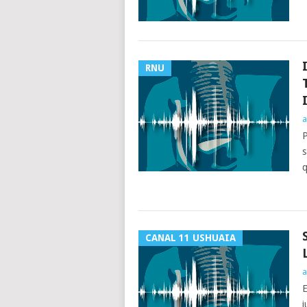
RNU
a
P
s
q
CANAL 11 USHUAIA
a
E
j