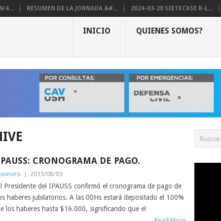
/4...
RESUMEN DE LA JORNADA &#...
2024-03-20 SIETECASE R-L...
INICIO
QUIENES SOMOS?
HIVE
IPAUSS: CRONOGRAMA DE PAGO.
sonoro
|
2013/08/05
l Presidente del IPAUSS confirmó el cronograma de pago de
os haberes jubilatorios. A las 00Hs estará depositado el 100%
e los haberes hasta $16.000, significando que el
Read More