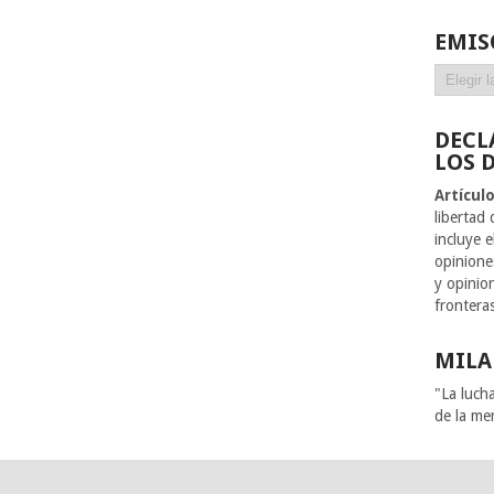
EMIS
Emisoras
DECL
LOS 
Artícul
libertad
incluye 
opiniones
y opinion
frontera
MILA
"La luch
de la me