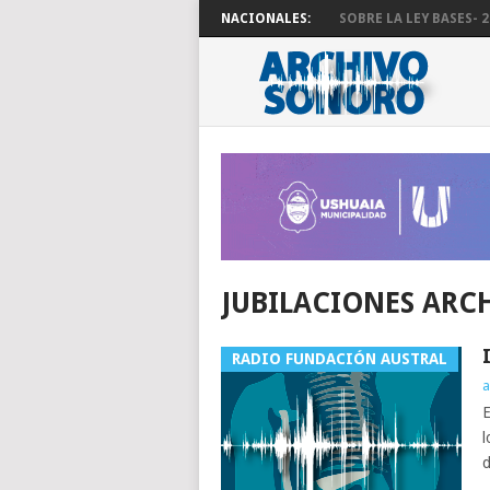
NACIONALES:
SOBRE LA LEY BASES- 29
JUBILACIONES ARC
RADIO FUNDACIÓN AUSTRAL
a
E
l
d