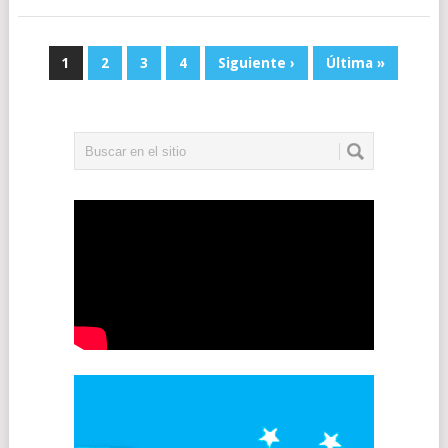
1
2
3
4
Siguiente ›
Última »