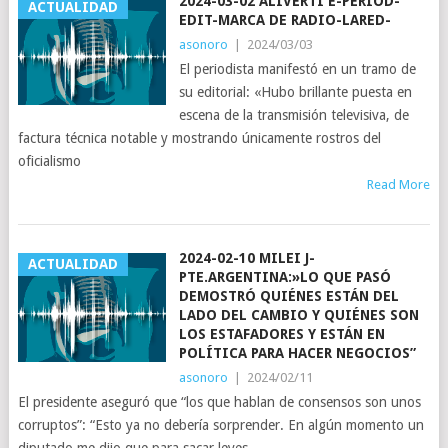
2024-03-02 ALIVERTI E-PERIOD-
ACTUALIDAD
EDIT-MARCA DE RADIO-LARED-
asonoro
|
2024/03/03
El periodista manifestó en un tramo de
su editorial: «Hubo brillante puesta en
escena de la transmisión televisiva, de
factura técnica notable y mostrando únicamente rostros del
oficialismo
Read More
2024-02-10 MILEI J-
ACTUALIDAD
PTE.ARGENTINA:»LO QUE PASÓ
DEMOSTRÓ QUIÉNES ESTÁN DEL
LADO DEL CAMBIO Y QUIÉNES SON
LOS ESTAFADORES Y ESTÁN EN
POLÍTICA PARA HACER NEGOCIOS”
asonoro
|
2024/02/11
El presidente aseguró que “los que hablan de consensos son unos
corruptos”: “Esto ya no debería sorprender. En algún momento un
diputado me dijo que para sacar leyes